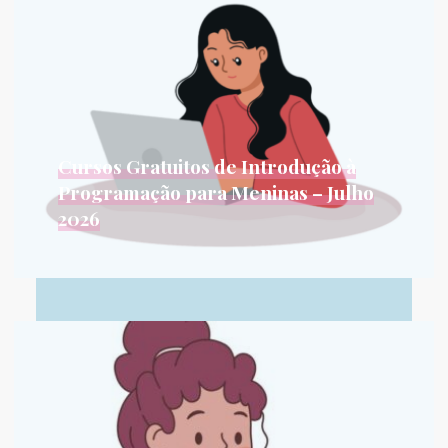
Cursos Gratuitos de Introdução à
Programação para Meninas – Julho
2026
Nos últimos anos, os cursos de graduação de
Bacharelado em Ciência da...
Leia Mais...