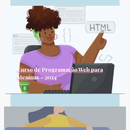
Leia Mais...
Curso de Programação Web para
Meninas – 2024
Sobre o Curso Quando pensamos na internet,
muitas vezes o que imaginamos...
Leia Mais...