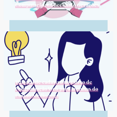
Computação: Conectando Gerações
No dia 23 de agosto de 2025, ocorrerá no
Instituto de Matemática...
Leia Mais...
Tutorial de cadastro no Curso de
Programação Web para meninas do
Ensino Médio 2025
O porquê desse projeto O mercado de TI vive há
anos em...