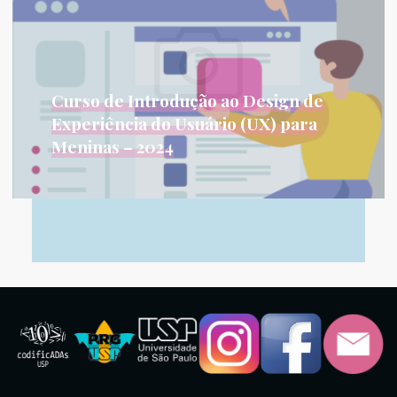
Curso de Introdução ao Design de
Experiência do Usuário (UX) para
Meninas – 2024
Nos cursos de Bacharelado em Ciência da
Computação, Engenharia da Computação e...
Leia Mais...