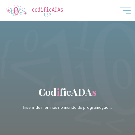
CodificADAs
C
o
d
i
f
i
c
A
D
A
s
Inserindo meninas no mundo da programação …