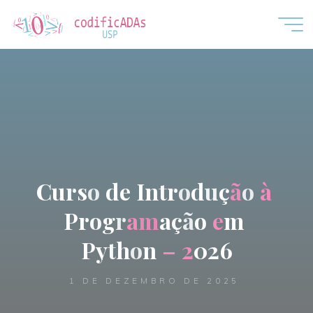
CodificADAs
C
u
r
s
o
d
e
I
n
t
r
o
d
u
ç
ã
o
à
P
r
o
g
r
a
m
a
ç
ã
o
e
m
P
y
t
h
o
n
–
2
0
2
6
1 DE DEZEMBRO DE 2025