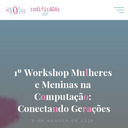
CodificADAs
1
º
W
o
r
k
s
h
o
p
M
u
l
h
e
r
e
s
e
M
e
n
i
n
a
s
n
a
C
o
m
p
u
t
a
ç
ã
o
:
C
o
n
e
c
t
a
n
d
o
G
e
r
a
ç
õ
e
s
5 DE AGOSTO DE 2025