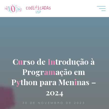
CodificADAs
C
u
r
s
o
d
e
I
n
t
r
o
d
u
ç
ã
o
à
P
r
o
g
r
a
m
a
ç
ã
o
e
m
P
y
t
h
o
n
p
a
r
a
M
e
n
i
n
a
s
–
2
0
2
4
30 DE NOVEMBRO DE 2023