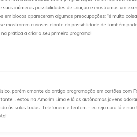
 suas inúmeras possibilidades de criação e mostramos um exem
os em blocos apareceram algumas preocupações: “é muita coisa
e mostraram curiosas diante da possibilidade de também poder
na prática a criar o seu primeiro programa!
úsico, porém amante da antiga programação em cartões com For
rtante… estou na Amorim Lima e lá os autônomos jovens adorar
ndo às salas todas. Telefonem e tentem – eu rejo coro lá e não 
to!