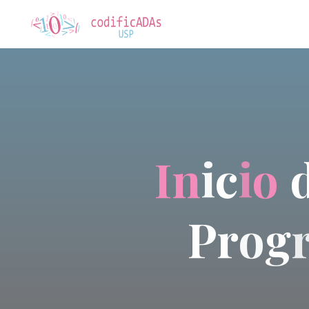
CodificADAs
I
n
i
c
i
o
P
r
o
g