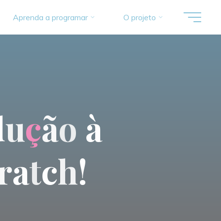
Aprenda a programar
O projeto
d
u
ç
ã
o
à
r
a
t
c
h
!