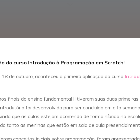
ação do curso Introdução à Programação em Scratch!
18 de outubro, aconteceu a primeira aplicação do curso
Intro
os finais do ensino fundamental II tiveram suas duas primeira
introdutório foi desenvolvido para ser concluído em oito seman
 Ainda que as aulas estejam ocorrendo de forma híbrida na escol
do tanto as meninas que estão em sala de aula presencialmen
eram conceitos iniciais sobre programação, foram apresentada